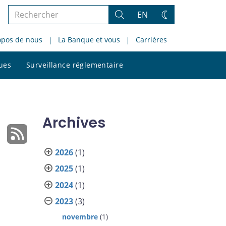
Rechercher
EN
Rechercher
Changez
dans
de
opos de nous
La Banque et vous
Carrières
le
thème
site
Rechercher
ques
Surveillance réglementaire
dans
le
site
Archives
2026
(1)
2025
(1)
2024
(1)
2023
(3)
novembre
(1)