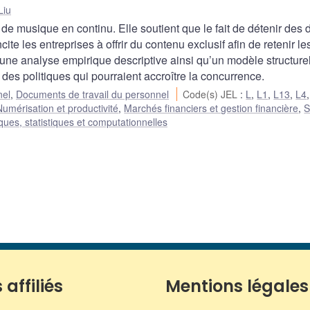
Liu
 de musique en continu. Elle soutient que le fait de détenir des d
ncite les entreprises à offrir du contenu exclusif afin de retenir le
une analyse empirique descriptive ainsi qu’un modèle structure
es politiques qui pourraient accroître la concurrence.
nel
,
Documents de travail du personnel
Code(s) JEL
:
L
,
L1
,
L13
,
L4
Numérisation et productivité
,
Marchés financiers et gestion financière
,
S
es, statistiques et computationnelles
 affiliés
Mentions légales