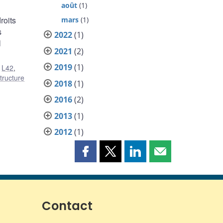
août
(1)
roits
mars
(1)
s
2022
(1)
l
2021
(2)
2019
(1)
,
L42
,
tructure
2018
(1)
2016
(2)
2013
(1)
2012
(1)
Partager
Partager
Partager
Partager
cette
cette
cette
cette
page
page
page
page
sur
sur
sur
par
Facebook
X
LinkedIn
courriel
Contact