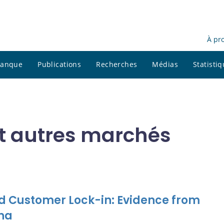
À pr
 banque
Publications
Recherches
Médias
Statisti
et autres marchés
nd Customer Lock-in: Evidence from
ina