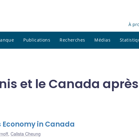
À pr
 banque
Publications
Recherches
Médias
Statisti
nis et le Canada après
us Economy in Canada
noff
,
Calista Cheung