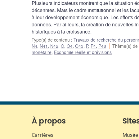
Plusieurs indicateurs montrent que la situation
décennies. Mais le cadre institutionnel et les lac
à leur développement économique. Les efforts dé
données. Par ailleurs, la création de nouvelles 
historiques à la croissance.
Type(s) de contenu
:
Travaux de recherche du person
N4
,
N41
,
N42
,
O
,
O4
,
O43
,
P
,
P4
,
P48
Thème(s) de
monétaire
,
Économie réelle et prévisions
À propos
Sites
Carrières
Musée 