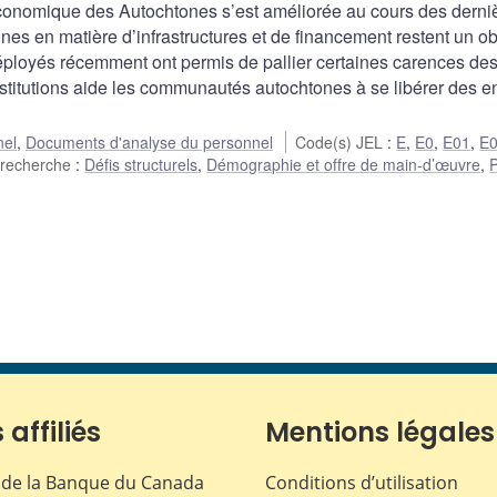
 économique des Autochtones s’est améliorée au cours des derni
unes en matière d’infrastructures et de financement restent un o
ployés récemment ont permis de pallier certaines carences de
institutions aide les communautés autochtones à se libérer des e
nel
,
Documents d'analyse du personnel
Code(s) JEL
:
E
,
E0
,
E01
,
E
 recherche
:
Défis structurels
,
Démographie et offre de main-d’œuvre
,
P
 affiliés
Mentions légales
de la Banque du Canada
Conditions d’utilisation