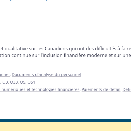
et qualitative sur les Canadiens qui ont des difficultés à f
ation continue sur l’inclusion financière moderne et sur 
onnel
,
Documents d'analyse du personnel
O
,
O3
,
O33
,
O5
,
O51
s numériques et technologies financières
,
Paiements de détail
,
Défi