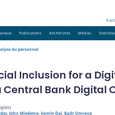
À pr
 banque
Publications
Recherches
Médias
Statisti
alyse du personnel
ial Inclusion for a Digi
a Central Bank Digital
nglais
)
ndez
,
John Miedema
,
Jiamin Dai
,
Badr Omrane