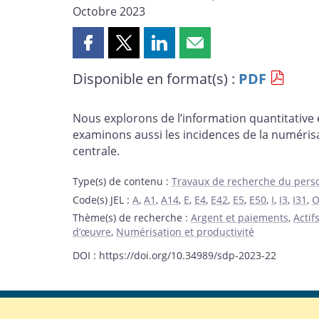
Octobre 2023
Partager
Partager
Partager
Partager
cette
cette
cette
cette
Disponible en format(s) :
PDF
page
page
page
page
sur
sur
sur
par
Facebook
X
LinkedIn
courriel
Nous explorons de l’information quantitative 
examinons aussi les incidences de la numéris
centrale.
Type(s) de contenu
:
Travaux de recherche du pers
Code(s) JEL
:
A
,
A1
,
A14
,
E
,
E4
,
E42
,
E5
,
E50
,
I
,
I3
,
I31
,
Thème(s) de recherche
:
Argent et paiements
,
Actif
d’œuvre
,
Numérisation et productivité
DOI : https://doi.org/10.34989/sdp-2023-22