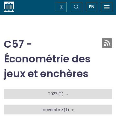
Accueil
Basculer
Togg
EN
Changez
la
navi
recherche
de
thème
C57 -
Économétrie des
jeux et enchères
2023 (1)
novembre (1)