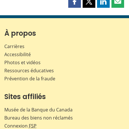
Partager
Partager
Partager
Part
cette
cette
cette
cette
page
page
page
page
sur
sur
sur
par
Facebook
X
LinkedIn
courr
À propos
Carrières
Accessibilité
Photos et vidéos
Ressources éducatives
Prévention de la fraude
Sites affiliés
Musée de la Banque du Canada
Bureau des biens non réclamés
Connexion
FSP