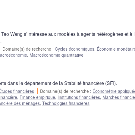
 Tao Wang s’intéresse aux modèles à agents hétérogènes et à 
.
Domaine(s) de recherche
:
Cycles économiques
,
Économie monétair
acroéconomie
,
Macroéconomie quantitative
e dans le département de la Stabilité financière (SFI).
Études financières
Domaine(s) de recherche
:
Économétrie appliqué
inancière
,
Finance empirique
,
Institutions financières
,
Marchés financie
inancière des ménages
,
Technologies financières