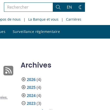
Rechercher
EN
Rechercher
Changez
dans
de
opos de nous
La Banque et vous
Carrières
le
thème
site
Rechercher
ques
Surveillance réglementaire
dans
le
site
Archives
2026
(4)
2025
(4)
2024
(4)
nées
,
2023
(3)