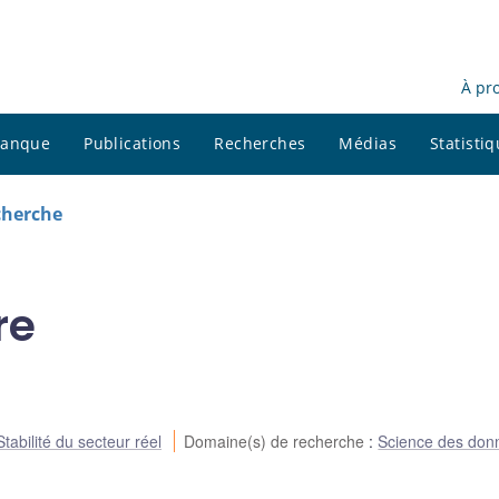
À pr
 banque
Publications
Recherches
Médias
Statisti
cherche
re
Stabilité du secteur réel
Domaine(s) de recherche
:
Science des don