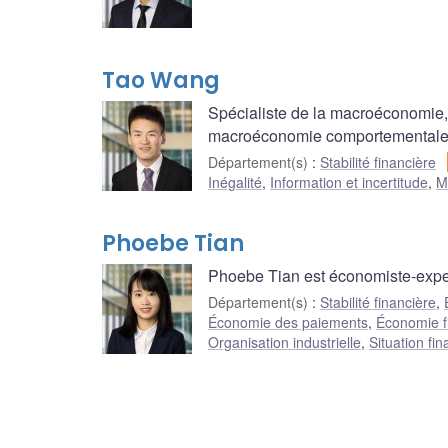
Tao Wang
Spécialiste de la macroéconomie,
macroéconomie comportementale
Département(s)
:
Stabilité financière
Inégalité
,
Information et incertitude
,
M
Phoebe Tian
Phoebe Tian est économiste-expert
Département(s)
:
Stabilité financière
,
Économie des paiements
,
Économie f
Organisation industrielle
,
Situation f