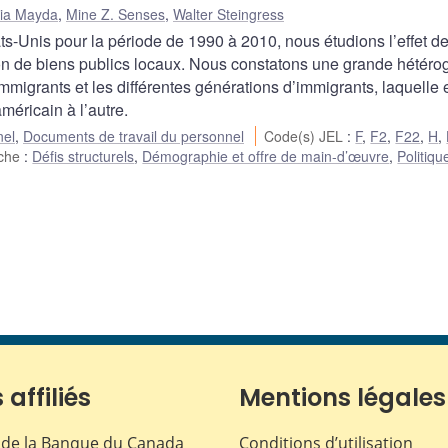
ia Mayda
,
Mine Z. Senses
,
Walter Steingress
ts-Unis pour la période de 1990 à 2010, nous étudions l’effet d
tion de biens publics locaux. Nous constatons une grande hétéro
immigrants et les différentes générations d’immigrants, laquelle 
méricain à l’autre.
nel
,
Documents de travail du personnel
Code(s) JEL
:
F
,
F2
,
F22
,
H
,
rche
:
Défis structurels
,
Démographie et offre de main-d’œuvre
,
Politiqu
 affiliés
Mentions légales
de la Banque du Canada
Conditions d’utilisation