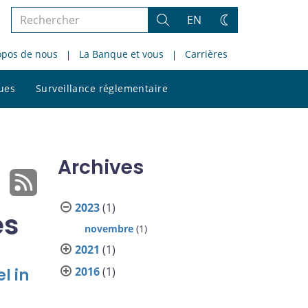
Rechercher
EN
Rechercher
Changez
dans
de
opos de nous
La Banque et vous
Carrières
le
thème
site
Rechercher
ques
Surveillance réglementaire
dans
le
site
Archives
2023
(1)
es
novembre
(1)
2021
(1)
2016
(1)
l in