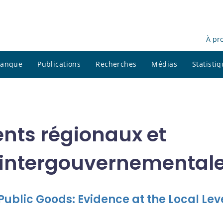
À pr
 banque
Publications
Recherches
Médias
Statisti
nts régionaux et
s intergouvernemental
ublic Goods: Evidence at the Local Leve