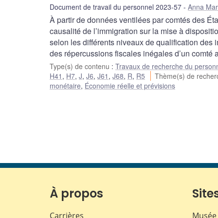
Document de travail du personnel 2023-57
Anna Mar
À partir de données ventilées par comtés des Éta
causalité de l’immigration sur la mise à disposi
selon les différents niveaux de qualification des 
des répercussions fiscales inégales d’un comté a
Type(s) de contenu
:
Travaux de recherche du person
H41
,
H7
,
J
,
J6
,
J61
,
J68
,
R
,
R5
Thème(s) de reche
monétaire
,
Économie réelle et prévisions
À propos
Sites
Carrières
Musée 