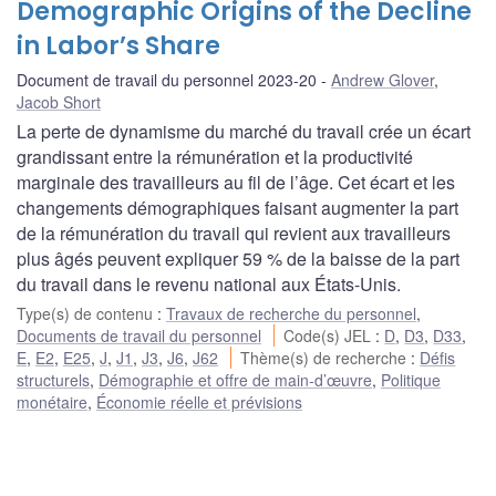
Demographic Origins of the Decline
in Labor’s Share
Document de travail du personnel 2023-20
Andrew Glover
,
Jacob Short
La perte de dynamisme du marché du travail crée un écart
grandissant entre la rémunération et la productivité
marginale des travailleurs au fil de l’âge. Cet écart et les
changements démographiques faisant augmenter la part
de la rémunération du travail qui revient aux travailleurs
plus âgés peuvent expliquer 59 % de la baisse de la part
du travail dans le revenu national aux États-Unis.
Type(s) de contenu
:
Travaux de recherche du personnel
,
Documents de travail du personnel
Code(s) JEL
:
D
,
D3
,
D33
,
E
,
E2
,
E25
,
J
,
J1
,
J3
,
J6
,
J62
Thème(s) de recherche
:
Défis
structurels
,
Démographie et offre de main-d’œuvre
,
Politique
monétaire
,
Économie réelle et prévisions