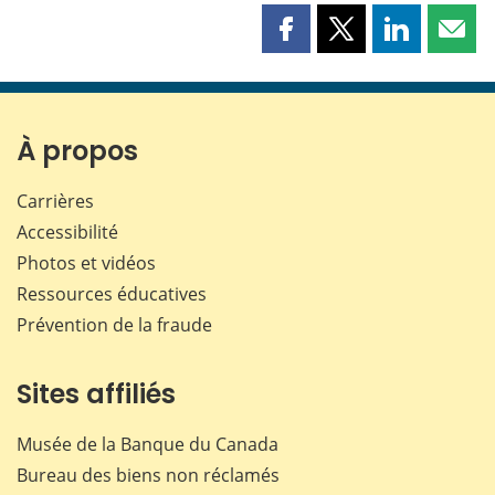
Partager
Partager
Partager
Part
cette
cette
cette
cette
page
page
page
page
sur
sur
sur
par
Facebook
X
LinkedIn
courr
À propos
Carrières
Accessibilité
Photos et vidéos
Ressources éducatives
Prévention de la fraude
Sites affiliés
Musée de la Banque du Canada
Bureau des biens non réclamés