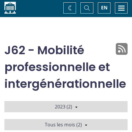
Accueil
Basculer
Togg
EN
Changez
la
navi
recherche
de
thème
J62 - Mobilité
professionnelle et
intergénérationnelle
2023 (2)
Tous les mois (2)