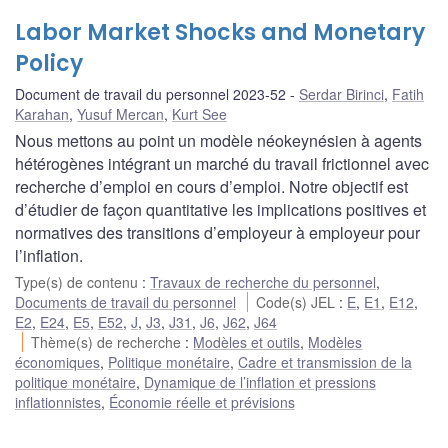
Labor Market Shocks and Monetary
Policy
Document de travail du personnel 2023-52
Serdar Birinci
,
Fatih
Karahan
,
Yusuf Mercan
,
Kurt See
Nous mettons au point un modèle néokeynésien à agents
hétérogènes intégrant un marché du travail frictionnel avec
recherche d’emploi en cours d’emploi. Notre objectif est
d’étudier de façon quantitative les implications positives et
normatives des transitions d’employeur à employeur pour
l’inflation.
Type(s) de contenu
:
Travaux de recherche du personnel
,
Documents de travail du personnel
Code(s) JEL
:
E
,
E1
,
E12
,
E2
,
E24
,
E5
,
E52
,
J
,
J3
,
J31
,
J6
,
J62
,
J64
Thème(s) de recherche
:
Modèles et outils
,
Modèles
économiques
,
Politique monétaire
,
Cadre et transmission de la
politique monétaire
,
Dynamique de l’inflation et pressions
inflationnistes
,
Économie réelle et prévisions