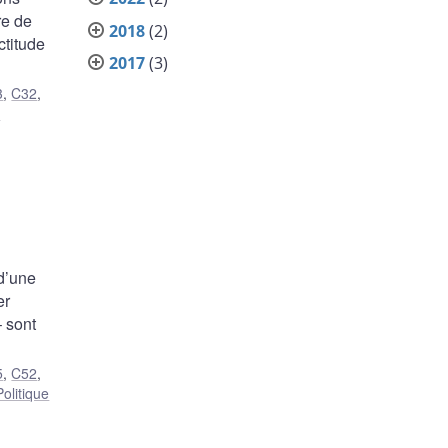
re de
2018
(2)
ctitude
2017
(3)
3
,
C32
,
e
d’une
er
– sont
5
,
C52
,
Politique