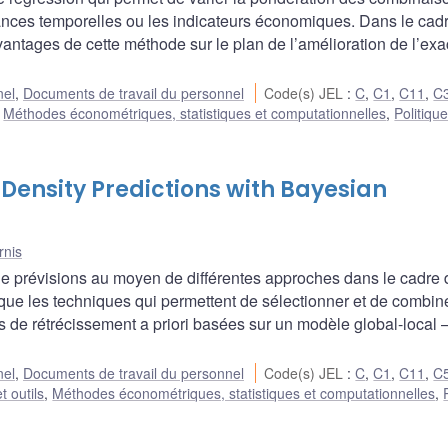
dances temporelles ou les indicateurs économiques. Dans le cad
ntages de cette méthode sur le plan de l’amélioration de l’exa
nel
,
Documents de travail du personnel
Code(s) JEL
:
C
,
C1
,
C11
,
C
,
Méthodes économétriques, statistiques et computationnelles
,
Politiqu
ensity Predictions with Bayesian
rnis
 prévisions au moyen de différentes approches dans le cadre 
que les techniques qui permettent de sélectionner et de combin
es de rétrécissement a priori basées sur un modèle global-local 
nel
,
Documents de travail du personnel
Code(s) JEL
:
C
,
C1
,
C11
,
C
t outils
,
Méthodes économétriques, statistiques et computationnelles
,