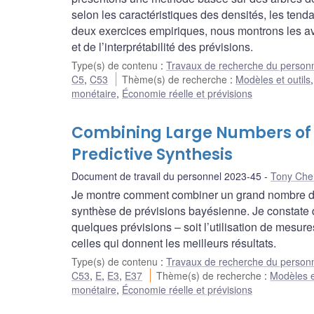
selon les caractéristiques des densités, les ten
deux exercices empiriques, nous montrons les ava
et de l’interprétabilité des prévisions.
Type(s) de contenu
:
Travaux de recherche du person
C5
,
C53
Thème(s) de recherche
:
Modèles et outils
monétaire
,
Économie réelle et prévisions
Combining Large Numbers of D
Predictive Synthesis
Document de travail du personnel 2023-45
Tony Che
Je montre comment combiner un grand nombre de
synthèse de prévisions bayésienne. Je constate 
quelques prévisions – soit l’utilisation de mesur
celles qui donnent les meilleurs résultats.
Type(s) de contenu
:
Travaux de recherche du person
C53
,
E
,
E3
,
E37
Thème(s) de recherche
:
Modèles e
monétaire
,
Économie réelle et prévisions