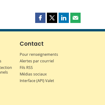
Partager
Partager
Partager
Partager
cette
cette
cette
cette
page
page
page
page
sur
sur
sur
par
Facebook
X
LinkedIn
courriel
Contact
Pour renseignements
s
Alertes par courriel
tection
Fils RSS
nnels
Médias sociaux
Interface (API) Valet