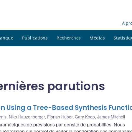
À pr
 banque
Publications
Recherches
Médias
Statisti
ernières parutions
on Using a Tree-Based Synthesis Functi
rnis
,
Niko Hauzenberger
,
Florian Huber
,
Gary Koop
,
James Mitchell
ramétriques de prévisions par densité de probabilités. Nous
 régression qui permet de varier la pondération des combinais