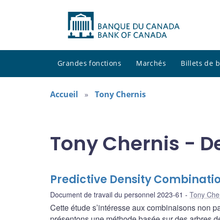
Grandes fonctions
Marchés
Billets de
Accueil
Tony Chernis
Tony Chernis - D
Predictive Density Combinati
Document de travail du personnel 2023-61
Tony Che
Cette étude s’intéresse aux combinaisons non pa
présentons une méthode basée sur des arbres de