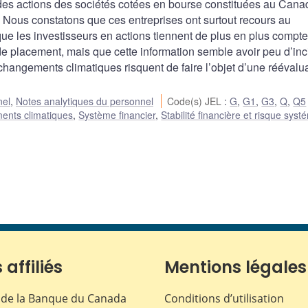
 des actions des sociétés cotées en bourse constituées au Cana
. Nous constatons que ces entreprises ont surtout recours au
ue les investisseurs en actions tiennent de plus en plus compt
de placement, mais que cette information semble avoir peu d’in
changements climatiques risquent de faire l’objet d’une réévalu
nel
,
Notes analytiques du personnel
Code(s) JEL
:
G
,
G1
,
G3
,
Q
,
Q5
nts climatiques
,
Système financier
,
Stabilité financière et risque sys
 affiliés
Mentions légales
de la Banque du Canada
Conditions d’utilisation