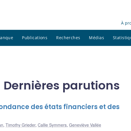
À pr
 banque
Publications
Recherches
Médias
Statisti
 Dernières parutions
ondance des états financiers et des
an
,
Timothy Grieder
,
Callie Symmers
,
Geneviève Vallée