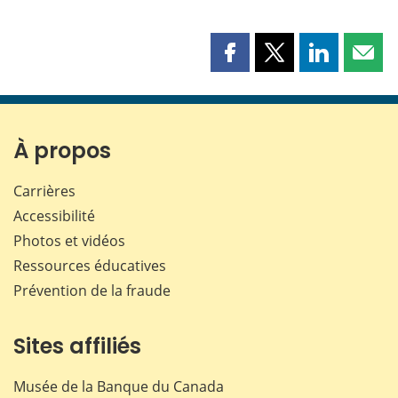
Partager
Partager
Partager
Part
cette
cette
cette
cette
page
page
page
page
sur
sur
sur
par
Facebook
X
LinkedIn
courr
À propos
Carrières
Accessibilité
Photos et vidéos
Ressources éducatives
Prévention de la fraude
Sites affiliés
Musée de la Banque du Canada