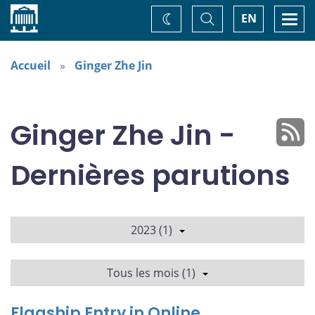
Accueil
Basculer
Togg
EN
Changez
la
navi
recherche
de
thème
Accueil
Ginger Zhe Jin
Ginger Zhe Jin -
Dernières parutions
2023 (1)
Tous les mois (1)
Flagship Entry in Online