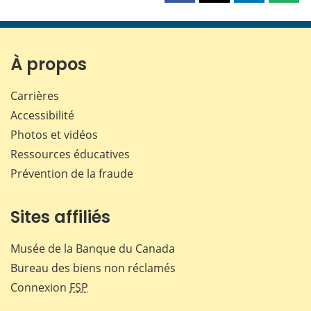
cette
cette
cette
cette
page
page
page
page
sur
sur
sur
par
Facebook
X
LinkedIn
courr
À propos
Carrières
Accessibilité
Photos et vidéos
Ressources éducatives
Prévention de la fraude
Sites affiliés
Musée de la Banque du Canada
Bureau des biens non réclamés
Connexion
FSP