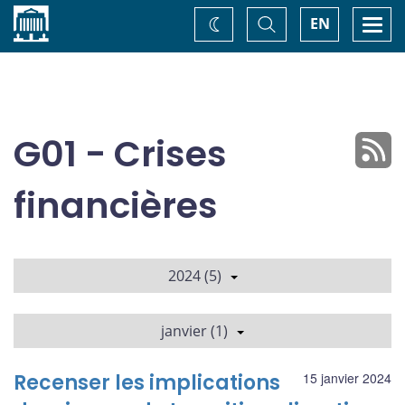
Accueil
Basculer
Togg
EN
Changez
la
navi
recherche
de
thème
G01 - Crises
financières
2024 (5)
janvier (1)
Recenser les implications
15 janvier 2024