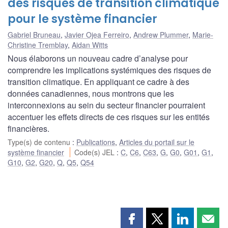
des risques de transition climatique
pour le système financier
Gabriel Bruneau
,
Javier Ojea Ferreiro
,
Andrew Plummer
,
Marie-
Christine Tremblay
,
Aidan Witts
Nous élaborons un nouveau cadre d’analyse pour
comprendre les implications systémiques des risques de
transition climatique. En appliquant ce cadre à des
données canadiennes, nous montrons que les
interconnexions au sein du secteur financier pourraient
accentuer les effets directs de ces risques sur les entités
financières.
Type(s) de contenu
:
Publications
,
Articles du portail sur le
système financier
Code(s) JEL
:
C
,
C6
,
C63
,
G
,
G0
,
G01
,
G1
,
G10
,
G2
,
G20
,
Q
,
Q5
,
Q54
Partager
Partager
Partager
Part