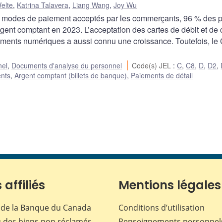
elte
,
Katrina Talavera
,
Liang Wang
,
Joy Wu
 modes de paiement acceptés par les commerçants, 96 % des p
gent comptant en 2023. L’acceptation des cartes de débit et de c
aiements numériques a aussi connu une croissance. Toutefois, l
nel
,
Documents d'analyse du personnel
Code(s) JEL
:
C
,
C8
,
D
,
D2
,
ents
,
Argent comptant (billets de banque)
,
Paiements de détail
 affiliés
Mentions légales
de la Banque du Canada
Conditions d’utilisation
 des biens non réclamés
Renseignements personnel