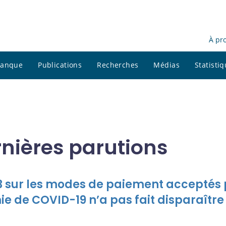
À pr
 banque
Publications
Recherches
Médias
Statisti
nières parutions
23 sur les modes de paiement acceptés
e de COVID-19 n’a pas fait disparaître