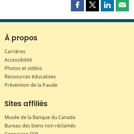
Partager
Partager
Partager
Part
cette
cette
cette
cette
page
page
page
page
sur
sur
sur
par
Facebook
X
LinkedIn
courr
À propos
Carrières
Accessibilité
Photos et vidéos
Ressources éducatives
Prévention de la fraude
Sites affiliés
Musée de la Banque du Canada
Bureau des biens non réclamés
Connexion
FSP