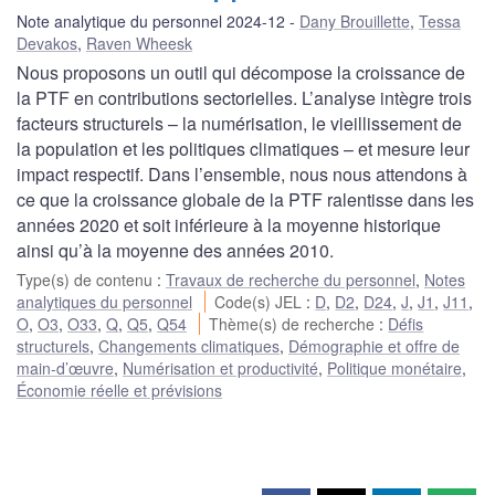
Note analytique du personnel 2024-12
Dany Brouillette
,
Tessa
Devakos
,
Raven Wheesk
Nous proposons un outil qui décompose la croissance de
la PTF en contributions sectorielles. L’analyse intègre trois
facteurs structurels – la numérisation, le vieillissement de
la population et les politiques climatiques – et mesure leur
impact respectif. Dans l’ensemble, nous nous attendons à
ce que la croissance globale de la PTF ralentisse dans les
années 2020 et soit inférieure à la moyenne historique
ainsi qu’à la moyenne des années 2010.
Type(s) de contenu
:
Travaux de recherche du personnel
,
Notes
analytiques du personnel
Code(s) JEL
:
D
,
D2
,
D24
,
J
,
J1
,
J11
,
O
,
O3
,
O33
,
Q
,
Q5
,
Q54
Thème(s) de recherche
:
Défis
structurels
,
Changements climatiques
,
Démographie et offre de
main-d’œuvre
,
Numérisation et productivité
,
Politique monétaire
,
Économie réelle et prévisions