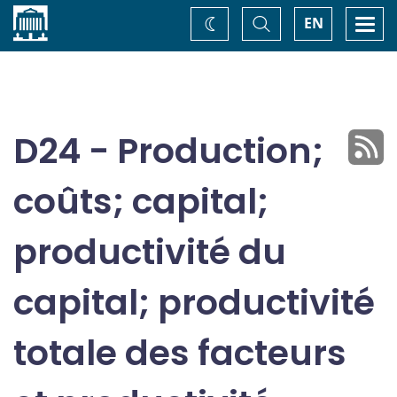
Accueil
Basculer
Togg
EN
Changez
la
navi
recherche
de
thème
D24 - Production;
coûts; capital;
productivité du
capital; productivité
totale des facteurs