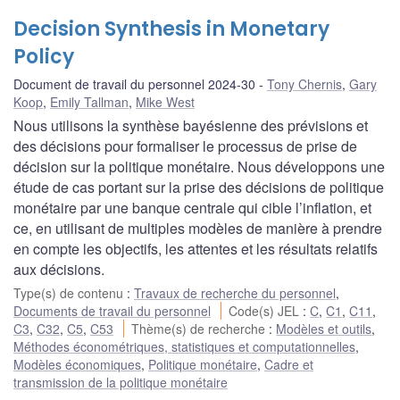
Decision Synthesis in Monetary
Policy
Document de travail du personnel 2024-30
Tony Chernis
,
Gary
Koop
,
Emily Tallman
,
Mike West
Nous utilisons la synthèse bayésienne des prévisions et
des décisions pour formaliser le processus de prise de
décision sur la politique monétaire. Nous développons une
étude de cas portant sur la prise des décisions de politique
monétaire par une banque centrale qui cible l’inflation, et
ce, en utilisant de multiples modèles de manière à prendre
en compte les objectifs, les attentes et les résultats relatifs
aux décisions.
Type(s) de contenu
:
Travaux de recherche du personnel
,
Documents de travail du personnel
Code(s) JEL
:
C
,
C1
,
C11
,
C3
,
C32
,
C5
,
C53
Thème(s) de recherche
:
Modèles et outils
,
Méthodes économétriques, statistiques et computationnelles
,
Modèles économiques
,
Politique monétaire
,
Cadre et
transmission de la politique monétaire