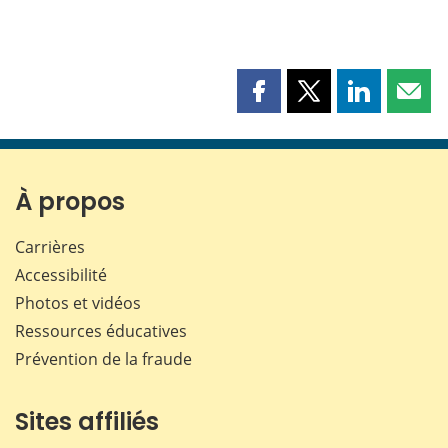
Partager
Partager
Partager
Part
cette
cette
cette
cette
page
page
page
page
sur
sur
sur
par
Facebook
X
LinkedIn
courr
À propos
Carrières
Accessibilité
Photos et vidéos
Ressources éducatives
Prévention de la fraude
Sites affiliés