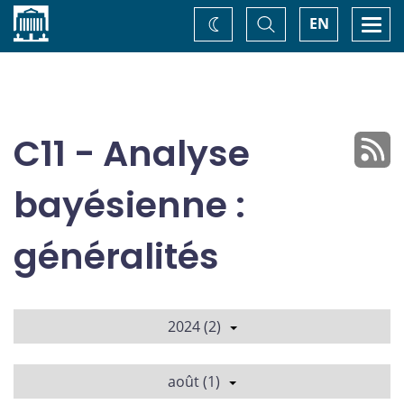
Accueil
Basculer
Togg
EN
Changez
la
navi
recherche
de
thème
C11 - Analyse
bayésienne :
généralités
2024 (2)
août (1)