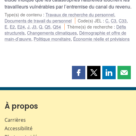
travailleurs vulnérables par l’entremise du canal du revenu.
Type(s) de contenu
:
Travaux de recherche du personnel
,
Documents de travail du personnel
Code(s) JEL
:
C
,
C3
,
C33
,
E
,
E2
,
E24
,
J
,
J3
,
Q
,
Q5
,
Q54
Thème(s) de recherche
:
Défis
structurels
,
Changements climatiques
,
Démographie et offre de
main-d’œuvre
,
Politique monétaire
,
Économie réelle et prévisions
Partager
Partager
Partager
Part
cette
cette
cette
cette
page
page
page
page
sur
sur
sur
par
Facebook
X
LinkedIn
courr
À propos
Carrières
Accessibilité