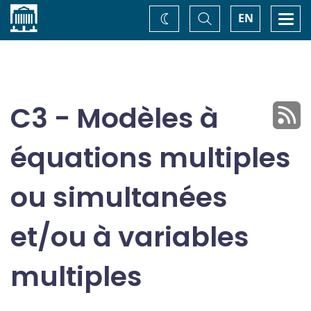
Accueil
Basculer
Togg
EN
Changez
la
navi
recherche
de
thème
C3 - Modèles à
équations multiples
ou simultanées
et/ou à variables
multiples