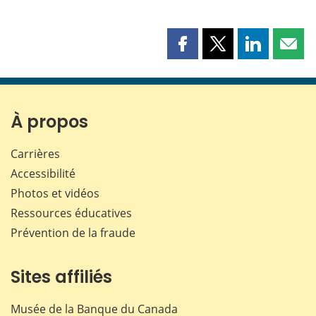
Partager
Partager
Partager
Part
cette
cette
cette
cette
page
page
page
page
sur
sur
sur
par
Facebook
X
LinkedIn
courr
À propos
Carrières
Accessibilité
Photos et vidéos
Ressources éducatives
Prévention de la fraude
Sites affiliés
Musée de la Banque du Canada