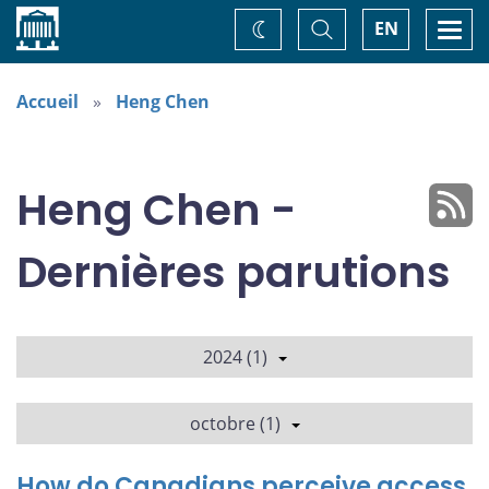
Accueil
Basculer
Togg
EN
Changez
la
navi
recherche
de
thème
Accueil
Heng Chen
Heng Chen -
Dernières parutions
2024 (1)
octobre (1)
How do Canadians perceive access