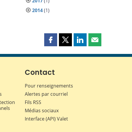
2017
(1)
2014
(1)
Partager
Partager
Partager
Partager
cette
cette
cette
cette
page
page
page
page
sur
sur
sur
par
Facebook
X
LinkedIn
courriel
Contact
Pour renseignements
s
Alertes par courriel
tection
Fils RSS
nnels
Médias sociaux
Interface (API) Valet