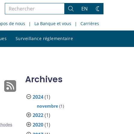
Rechercher
EN
Rechercher
Changez
dans
de
opos de nous
La Banque et vous
Carrières
le
thème
site
Rechercher
ques
Surveillance réglementaire
dans
le
site
Archives
2024
(1)
novembre
(1)
2022
(1)
thodes
2020
(1)