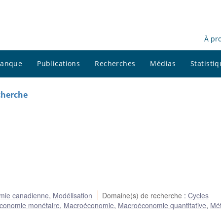
À pr
 banque
Publications
Recherches
Médias
Statisti
cherche
omie canadienne
,
Modélisation
Domaine(s) de recherche
:
Cycles
conomie monétaire
,
Macroéconomie
,
Macroéconomie quantitative
,
Mé