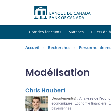
Grandes fonctions
Marchés
Billets de
Accueil
Recherches
Personnel de re
Modélisation
Chris Naubert
Département(s)
:
Analyses de l'écon
économiques
,
Économie financière
,
É
bayésiennes