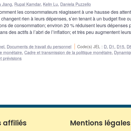
 Jiang
,
Rupal Kamdar
,
Kelin Lu
,
Daniela Puzzello
omment les consommateurs réagissent à une hausse des atten
ne changent rien à leurs dépenses, s’en tenant à un budget fixe o
cisions de consommation; environ 20 % réduisent leurs dépenses 
ans des actifs à l’abri de l’inflation; et très peu augmentent leurs
nel
,
Documents de travail du personnel
Code(s) JEL
:
D
,
D1
,
D15
,
D
ue monétaire
,
Cadre et transmission de la politique monétaire
,
Dynamiq
t prévisions
 affiliés
Mentions légales