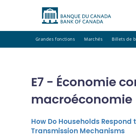
Grandes fonctions
Marchés
Billets de
E7 - Économie c
macroéconomie
How Do Households Respond to 
Transmission Mechanisms