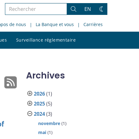
Rechercher
EN
Rechercher
Changez
dans
de
opos de nous
La Banque et vous
Carrières
le
thème
site
Rechercher
ques
Surveillance réglementaire
dans
le
site
Archives
2026
(1)
2025
(5)
2024
(3)
of
novembre
(1)
mai
(1)