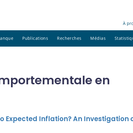
À pr
 banque
Publications
Recherches
Médias
Statisti
omportementale en
Expected Inflation? An Investigation 