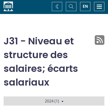
Accueil
Basculer
Togg
EN
Changez
la
navi
recherche
de
thème
J31 - Niveau et
structure des
salaires; écarts
salariaux
2024 (1)