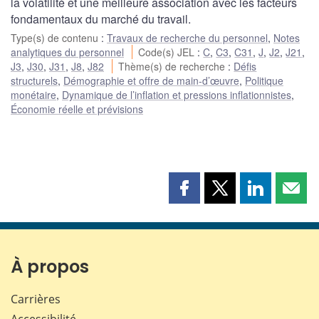
la volatilité et une meilleure association avec les facteurs
fondamentaux du marché du travail.
Type(s) de contenu
:
Travaux de recherche du personnel
,
Notes
analytiques du personnel
Code(s) JEL
:
C
,
C3
,
C31
,
J
,
J2
,
J21
,
J3
,
J30
,
J31
,
J8
,
J82
Thème(s) de recherche
:
Défis
structurels
,
Démographie et offre de main-d’œuvre
,
Politique
monétaire
,
Dynamique de l’inflation et pressions inflationnistes
,
Économie réelle et prévisions
Partager
Partager
Partager
Part
cette
cette
cette
cette
page
page
page
page
sur
sur
sur
par
Facebook
X
LinkedIn
courr
À propos
Carrières
Accessibilité