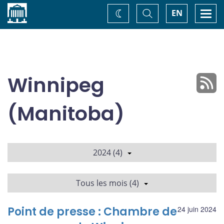
Accueil
Basculer
Togg
EN
Changez
la
navi
recherche
de
thème
Winnipeg
(Manitoba)
2024 (4)
Tous les mois (4)
Point de presse : Chambre de
24 juin 2024