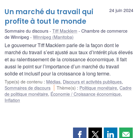
Un marché du travail qui
24 juin 2024
profite à tout le monde
Sommaire du discours
Tiff Macklem
Chambre de commerce
de Winnipeg
Winnipeg (Manitoba)
Le gouverneur Tiff Macklem parle de la façon dont le
marché du travail s’est ajusté aux taux d’intérêt plus élevés
et au ralentissement de la croissance économique. Il fait
aussi le point sur l’importance d’un marché du travail
solide et inclusif pour la croissance à long terme.
Type(s) de contenu
:
Médias
,
Discours et activités publiques
,
Sommaires de discours
Thème(s)
:
Politique monétaire
,
Cadre
de politique monétaire
,
Économie / Croissance économique
,
Inflation
Partager
Partager
Partager
Part