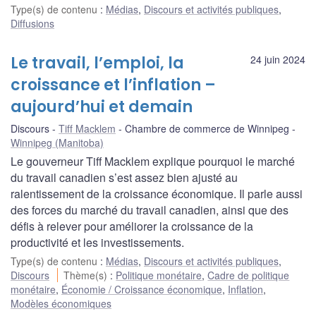
Type(s) de contenu
:
Médias
,
Discours et activités publiques
,
Diffusions
Le travail, l’emploi, la
24 juin 2024
croissance et l’inflation –
aujourd’hui et demain
Discours
Tiff Macklem
Chambre de commerce de Winnipeg
Winnipeg (Manitoba)
Le gouverneur Tiff Macklem explique pourquoi le marché
du travail canadien s’est assez bien ajusté au
ralentissement de la croissance économique. Il parle aussi
des forces du marché du travail canadien, ainsi que des
défis à relever pour améliorer la croissance de la
productivité et les investissements.
Type(s) de contenu
:
Médias
,
Discours et activités publiques
,
Discours
Thème(s)
:
Politique monétaire
,
Cadre de politique
monétaire
,
Économie / Croissance économique
,
Inflation
,
Modèles économiques