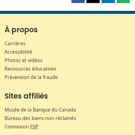
cette
cette
cette
cette
page
page
page
page
sur
sur
sur
par
Facebook
X
LinkedIn
courr
À propos
Carrières
Accessibilité
Photos et vidéos
Ressources éducatives
Prévention de la fraude
Sites affiliés
Musée de la Banque du Canada
Bureau des biens non réclamés
Connexion
FSP