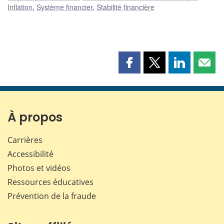
Inflation
,
Système financier
,
Stabilité financière
Partager
Partager
Partager
Part
cette
cette
cette
cette
page
page
page
page
sur
sur
sur
par
Facebook
X
LinkedIn
courr
À propos
Carrières
Accessibilité
Photos et vidéos
Ressources éducatives
Prévention de la fraude