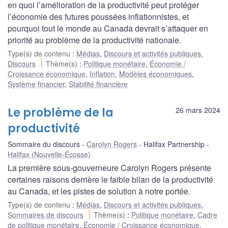
en quoi l’amélioration de la productivité peut protéger
l’économie des futures poussées inflationnistes, et
pourquoi tout le monde au Canada devrait s’attaquer en
priorité au problème de la productivité nationale.
Type(s) de contenu
:
Médias
,
Discours et activités publiques
,
Discours
Thème(s)
:
Politique monétaire
,
Économie /
Croissance économique
,
Inflation
,
Modèles économiques
,
Système financier
,
Stabilité financière
Le problème de la
26 mars 2024
productivité
Sommaire du discours
Carolyn Rogers
Halifax Partnership
Halifax (Nouvelle-Écosse)
La première sous-gouverneure Carolyn Rogers présente
certaines raisons derrière le faible bilan de la productivité
au Canada, et les pistes de solution à notre portée.
Type(s) de contenu
:
Médias
,
Discours et activités publiques
,
Sommaires de discours
Thème(s)
:
Politique monétaire
,
Cadre
de politique monétaire
,
Économie / Croissance économique
,