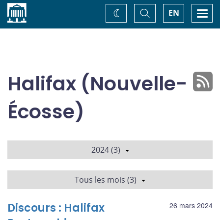
Accueil
Basculer
Togg
EN
Changez
la
navi
recherche
de
thème
Halifax (Nouvelle-
Écosse)
2024 (3)
Tous les mois (3)
Discours : Halifax
26 mars 2024