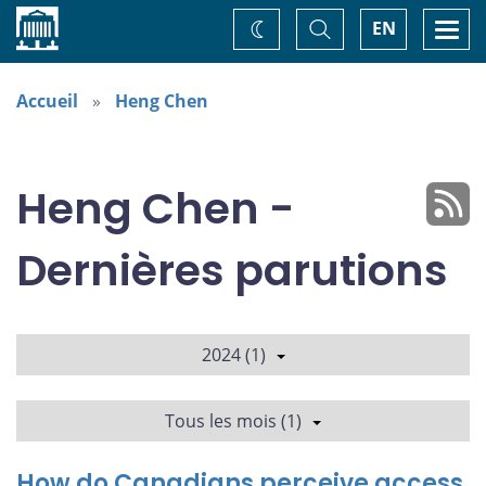
Accueil
Basculer
Togg
EN
Changez
la
navi
recherche
de
thème
Accueil
Heng Chen
Heng Chen -
Dernières parutions
2024 (1)
Tous les mois (1)
How do Canadians perceive access