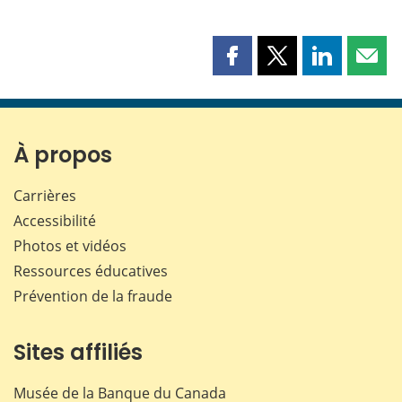
Partager
Partager
Partager
Part
cette
cette
cette
cette
page
page
page
page
sur
sur
sur
par
Facebook
X
LinkedIn
courr
À propos
Carrières
Accessibilité
Photos et vidéos
Ressources éducatives
Prévention de la fraude
Sites affiliés
Musée de la Banque du Canada