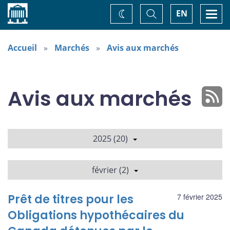
Accueil
Basculer
Togg
EN
Changez
la
navi
recherche
de
thème
Accueil
Marchés
Avis aux marchés
Avis aux marchés
2025 (20)
février (2)
Prêt de titres pour les
7 février 2025
Obligations hypothécaires du