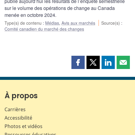
publié aujourd’hui les résultats de l’enquête semestrielle
sur le volume des opérations de change au Canada
menée en octobre 2024.
Type(s) de contenu
:
Médias
,
Avis aux marchés
Source(s)
:
Comité canadien du marché des changes
Partager
Partager
Partager
Part
cette
cette
cette
cette
page
page
page
page
sur
sur
sur
par
Facebook
X
LinkedIn
courr
À propos
Carrières
Accessibilité
Photos et vidéos
Ressources éducatives