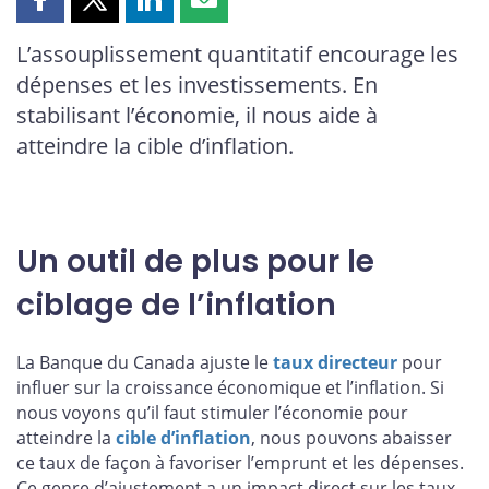
Partager
Partager
Partager
Partager
cette
cette
cette
cette
L’assouplissement quantitatif encourage les
page
page
page
page
dépenses et les investissements. En
sur
sur
sur
par
Facebook
X
LinkedIn
courriel
stabilisant l’économie, il nous aide à
atteindre la cible d’inflation.
Un outil de plus pour le
ciblage de l’inflation
La Banque du Canada ajuste le
taux directeur
pour
influer sur la croissance économique et l’inflation. Si
nous voyons qu’il faut stimuler l’économie pour
atteindre la
cible d’inflation
, nous pouvons abaisser
ce taux de façon à favoriser l’emprunt et les dépenses.
Ce genre d’ajustement a un impact direct sur les taux