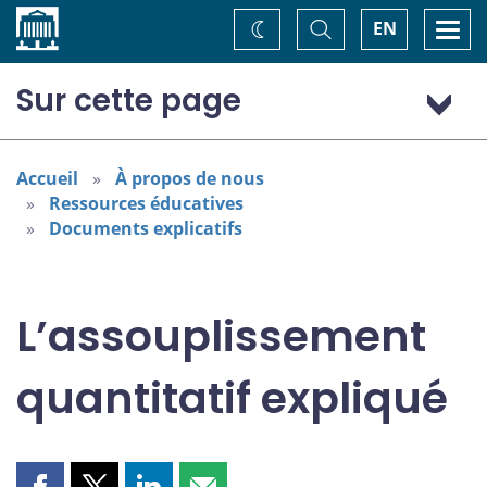
Accueil
Basculer
Togg
EN
Changez
la
navi
recherche
de
thème
Sur cette page
Un outil de plus pour le ciblage de l’inflation
Comment payons-nous les obligations?
Accueil
À propos de nous
Ressources éducatives
Comment achetons-nous les obligations?
Documents explicatifs
Le resserrement quantitatif expliqué
L’assouplissement
quantitatif expliqué