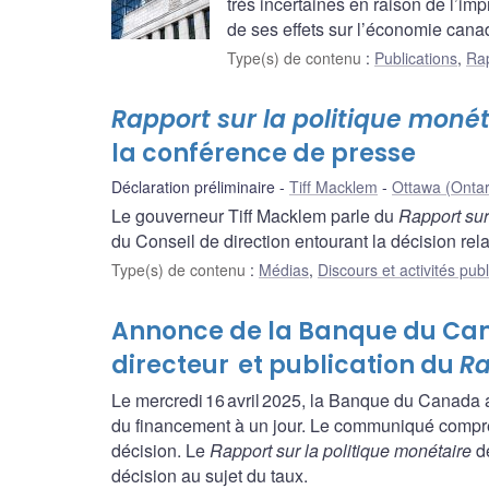
très incertaines en raison de l’imp
de ses effets sur l’économie cana
Type(s) de contenu
:
Publications
,
Rap
Rapport sur la politique monét
la conférence de presse
Déclaration préliminaire
Tiff Macklem
Ottawa (Ontar
Le gouverneur Tiff Macklem parle du
Rapport sur
du Conseil de direction entourant la décision rela
Type(s) de contenu
:
Médias
,
Discours et activités pub
Annonce de la Banque du Ca
directeur et publication du
Ra
Le mercredi 16 avril 2025, la Banque du Canada 
du financement à un jour. Le communiqué compren
décision. Le
Rapport sur la politique monétaire
de
décision au sujet du taux.