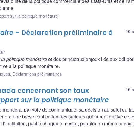
révisibilité de la politique commerciale des États-Unis et de l’a
dienne.
port sur la politique monétaire
aire
– Déclaration préliminaire à
16 a
io)
 la politique monétaire
et des principaux enjeux liés aux délibér
tive à la politique monétaire.
liques
,
Déclarations préliminaires
nada concernant son taux
16 a
pport sur la politique monétaire
annoncera, par voie de communiqué, sa décision au sujet du tau
dra une brève explication des facteurs qui auront motivé cett
 l’institution, publié chaque trimestre, paraîtra en même temps 