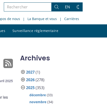
Rechercher
EN
Rechercher
Changez
dans
de
opos de nous
La Banque et vous
Carrières
le
thème
site
Rechercher
ques
Surveillance réglementaire
dans
le
site
Archives
2027
(1)
2026
(278)
vril 2025
2025
(353)
décembre
(33)
r les
novembre
(34)