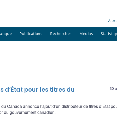
À pr
 banque
Publications
Recherches
Médias
Statisti
s d’État pour les titres du
30 a
Canada annonce l’ajout d’un distributeur de titres d’État pou
sor du gouvernement canadien.