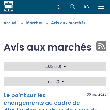
Accueil
Basculer
Togg
EN
Changez
la
navi
recherche
de
thème
Accueil
Marchés
Avis aux marchés
Avis aux marchés
2025 (20)
mai (2)
Le point sur les
30 mai 2025
changements au cadre de