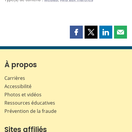
Partager
Partager
Partager
Part
cette
cette
cette
cette
page
page
page
page
sur
sur
sur
par
Facebook
X
LinkedIn
courr
À propos
Carrières
Accessibilité
Photos et vidéos
Ressources éducatives
Prévention de la fraude
Sites affiliés