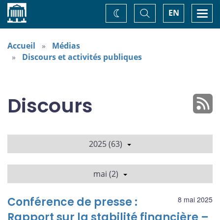
Accueil
Basculer
Togg
EN
Changez
la
navi
recherche
de
thème
Accueil
Médias
Discours et activités publiques
Discours
2025 (63)
mai (2)
Conférence de presse :
8 mai 2025
Rapport sur la stabilité financière –