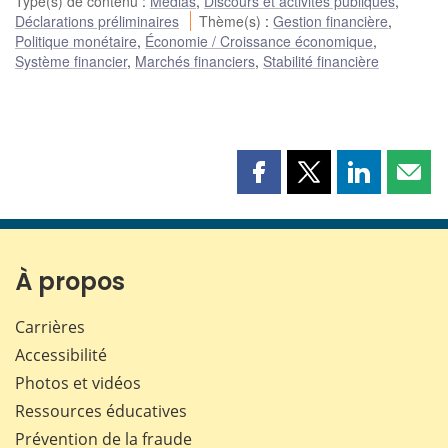
Type(s) de contenu
:
Médias
,
Discours et activités publiques
,
Déclarations préliminaires
Thème(s)
:
Gestion financière
,
Politique monétaire
,
Économie / Croissance économique
,
Système financier
,
Marchés financiers
,
Stabilité financière
Partager
Partager
Partager
Part
cette
cette
cette
cette
page
page
page
page
sur
sur
sur
par
Facebook
X
LinkedIn
courr
À propos
Carrières
Accessibilité
Photos et vidéos
Ressources éducatives
Prévention de la fraude