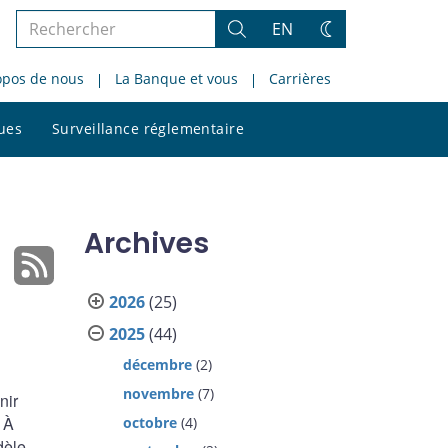
Rechercher
EN
Rechercher
Changez
dans
de
opos de nous
La Banque et vous
Carrières
le
thème
site
Rechercher
ques
Surveillance réglementaire
dans
le
site
Archives
2026
(25)
2025
(44)
décembre
(2)
novembre
(7)
nir
. À
octobre
(4)
dèle