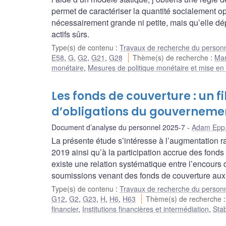
permet de caractériser la quantité socialement o
nécessairement grande ni petite, mais qu’elle d
actifs sûrs.
Type(s) de contenu
:
Travaux de recherche du person
E58
,
G
,
G2
,
G21
,
G28
Thème(s) de recherche
:
Mar
monétaire
,
Mesures de politique monétaire et mise e
Les fonds de couverture : un 
d’obligations du gouverneme
Document d’analyse du personnel 2025-7
Adam Epp
La présente étude s’intéresse à l’augmentation
2019 ainsi qu’à la participation accrue des fonds
existe une relation systématique entre l’encours
soumissions venant des fonds de couverture aux 
Type(s) de contenu
:
Travaux de recherche du person
G12
,
G2
,
G23
,
H
,
H6
,
H63
Thème(s) de recherche
financier
,
Institutions financières et intermédiation
,
Stab