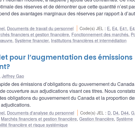
ptimale des réserves et de démontrer que cette quantité n’est pa
épend des avantages marginaux des réserves par rapport à d’au
nel
,
Documents de travail du personnel
Code(s) JEL
:
E
,
E4
,
E41
,
E4
chés financiers et gestion financière
,
Fonctionnement des marchés
,
Po
n œuvre
,
Système financier
,
Institutions financières et intermédiation
filet pour l’augmentation des émissions
nt?
,
Jeffrey Gao
 rapide des émissions d’obligations du gouvernement du Canada
 de couverture aux adjudications visant ces titres. Nous constato
 des obligations du gouvernement du Canada et la proportion de
adjudications.
nel
,
Documents d'analyse du personnel
Code(s) JEL
:
D
,
D4
,
D44
,
G
:
Marchés financiers et gestion financière
,
Gestion financière
,
Système
ilité financière et risque systémique