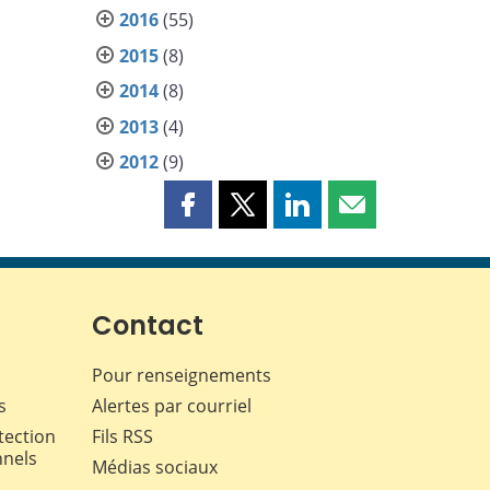
2016
(55)
2015
(8)
2014
(8)
2013
(4)
2012
(9)
Partager
Partager
Partager
Partager
cette
cette
cette
cette
page
page
page
page
sur
sur
sur
par
Facebook
X
LinkedIn
courriel
Contact
Pour renseignements
s
Alertes par courriel
tection
Fils RSS
nnels
Médias sociaux