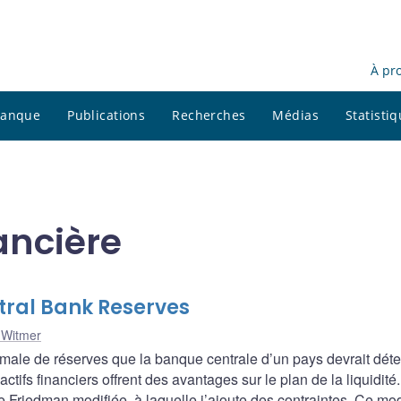
À pr
 banque
Publications
Recherches
Médias
Statisti
ancière
tral Bank Reserves
 Witmer
imale de réserves que la banque centrale d’un pays devrait déte
tifs financiers offrent des avantages sur le plan de la liquidité
de Friedman modifiée, à laquelle j’ajoute des contraintes. Ce mo