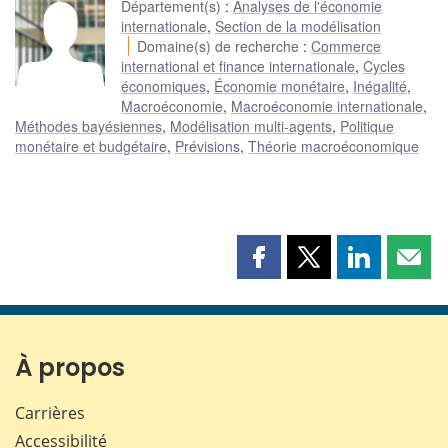
Département(s)
:
Analyses de l'économie
internationale
,
Section de la modélisation
Domaine(s) de recherche
:
Commerce
international et finance internationale
,
Cycles
économiques
,
Économie monétaire
,
Inégalité
,
Macroéconomie
,
Macroéconomie internationale
,
Méthodes bayésiennes
,
Modélisation multi-agents
,
Politique
monétaire et budgétaire
,
Prévisions
,
Théorie macroéconomique
Partager
Partager
Partager
Part
cette
cette
cette
cette
page
page
page
page
sur
sur
sur
par
Facebook
X
LinkedIn
courr
À propos
Carrières
Accessibilité