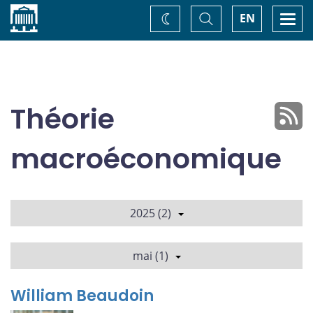
Accueil
Basculer
Togg
EN
Changez
la
navi
recherche
de
thème
Théorie
macroéconomique
2025 (2)
mai (1)
William Beaudoin