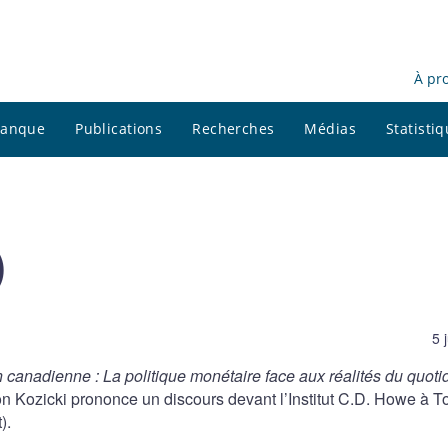
À pr
 banque
Publications
Recherches
Médias
Statisti
)
5 
 canadienne : La politique monétaire face aux réalités du quoti
 Kozicki prononce un discours devant l’Institut C.D. Howe à T
).