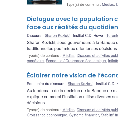
Type(s) de contenu
:
Médias
,
D
Dialogue avec la population c
face aux réalités du quotidien
Discours
Sharon Kozicki
Institut C.D. Howe
Toront
Sharon Kozicki, sous-gouverneure à la Banque du
traditionnelles pour mieux orienter ses décisions
Type(s) de contenu
:
Médias
,
Discours et activités pub
monétaire
,
Économie / Croissance économique
,
Inflat
Éclairer notre vision de l’éc
Sommaire du discours
Sharon Kozicki
Institut C.D.
Au lendemain de la décision de la Banque de mai
explique comment l’institution utilise diverses 
décisions.
Type(s) de contenu
:
Médias
,
Discours et activités pub
Croissance économique
,
Système financier
,
Stabilité f