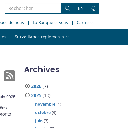
Rechercher
EN
Rechercher
Changez
dans
de
opos de nous
La Banque et vous
Carrières
le
thème
site
Rechercher
ques
Surveillance réglementaire
dans
le
site
Archives
2026
(7)
2025
(10)
juin 2025
novembre
(1)
dien
—
octobre
(3)
oronto
juin
(3)