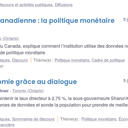
iscours et activités publiques
,
Diffusions
anadienne : la politique monétaire
5 
o (Ontario)
 Canada, explique comment l’institution utilise des données 
 de politique monétaire.
liques
,
Discours
Thème(s)
:
Politique monétaire
,
Cadre de politique
ion
onomie grâce au dialogue
5 
 Howe
Toronto (Ontario)
ntenir le taux directeur à 2,75 %, la sous-gouverneure Sharon 
sources de données et sonde la population pour prendre de meill
liques
,
Sommaires de discours
Thème(s)
:
Politique monétaire
,
Écon
inancière