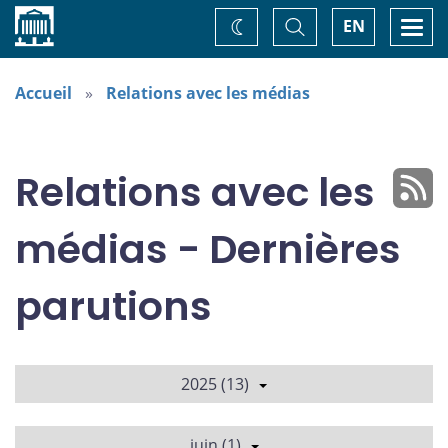
Accueil
Basculer
Togg
EN
Changez
la
navi
recherche
de
thème
Accueil
Relations avec les médias
Relations avec les
médias - Dernières
parutions
2025 (13)
juin (1)