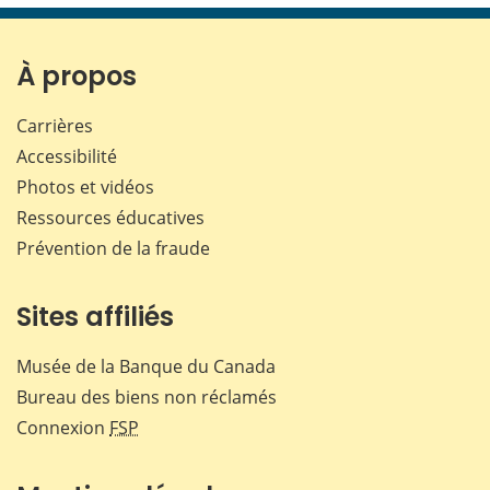
page
page
page
page
sur
sur
sur
par
Facebook
X
LinkedIn
courr
À propos
Carrières
Accessibilité
Photos et vidéos
Ressources éducatives
Prévention de la fraude
Sites affiliés
Musée de la Banque du Canada
Bureau des biens non réclamés
Connexion
FSP