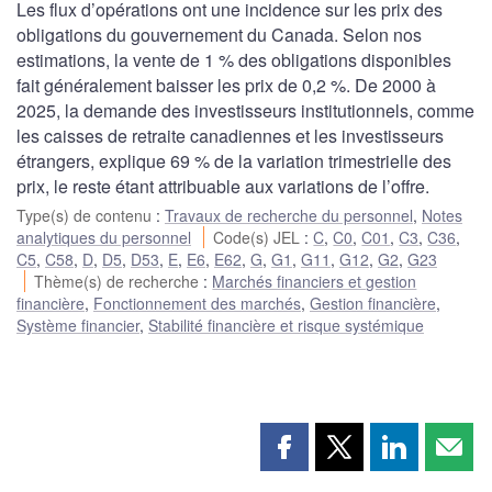
Les flux d’opérations ont une incidence sur les prix des
obligations du gouvernement du Canada. Selon nos
estimations, la vente de 1 % des obligations disponibles
fait généralement baisser les prix de 0,2 %. De 2000 à
2025, la demande des investisseurs institutionnels, comme
les caisses de retraite canadiennes et les investisseurs
étrangers, explique 69 % de la variation trimestrielle des
prix, le reste étant attribuable aux variations de l’offre.
Type(s) de contenu
:
Travaux de recherche du personnel
,
Notes
analytiques du personnel
Code(s) JEL
:
C
,
C0
,
C01
,
C3
,
C36
,
C5
,
C58
,
D
,
D5
,
D53
,
E
,
E6
,
E62
,
G
,
G1
,
G11
,
G12
,
G2
,
G23
Thème(s) de recherche
:
Marchés financiers et gestion
financière
,
Fonctionnement des marchés
,
Gestion financière
,
Système financier
,
Stabilité financière et risque systémique
Partager
Partager
Partager
Part
cette
cette
cette
cette