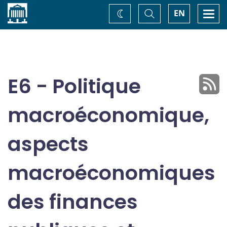
Accueil
Basculer
Togg
EN
Changez
la
navi
recherche
de
thème
E6 - Politique
macroéconomique,
aspects
macroéconomiques
des finances