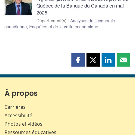
Québec de la Banque du Canada en mai
2025.
Département(s)
:
Analyses de l'économie
canadienne
,
Enquêtes et de la veille économique
Partager
Partager
Partager
Part
cette
cette
cette
cette
page
page
page
page
sur
sur
sur
par
Facebook
X
LinkedIn
courr
À propos
Carrières
Accessibilité
Photos et vidéos
Ressources éducatives