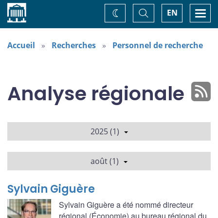
Accueil
Basculer
Togg
EN
Changez
la
navi
recherche
de
thème
Accueil
Recherches
Personnel de recherche
Analyse régionale
2025 (1)
août (1)
Sylvain Giguère
Sylvain Giguère a été nommé directeur
régional (Économie) au bureau régional du