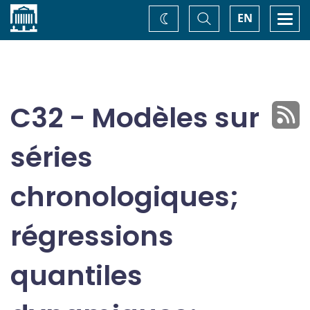
Accueil
Basculer
Togg
EN
Changez
la
navi
recherche
de
thème
C32 - Modèles sur
séries
chronologiques;
régressions
quantiles