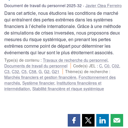
Document de travail du personnel 2025-32
Javier Ojea Ferreiro
Dans cet article, nous étudions les conditions de marché
qui entraînent des pertes extrêmes dans les systèmes
financiers à l’échelle internationale. Grâce à une méthode
de simulations de crises inversées, nous proposons deux
mesures du risque systémique, en prenant les pertes
extrêmes comme point de départ pour déterminer les
événements qui leur sont le plus étroitement associés.
Type(s) de contenu
:
Travaux de recherche du personnel
,
Documents de travail du personnel
Code(s) JEL
:
C
,
C0
,
C02
,
C3
,
C32
,
C5
,
C58
,
G
,
G2
,
G21
Thème(s) de recherche
:
Marchés financiers et gestion financière
,
Fonctionnement des
marchés
,
Système financier
,
Institutions financières et
intermédiation
,
Stabilité financière et risque systémique
Partager
Partager
Partager
Part