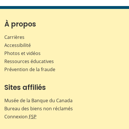
cette
cette
cette
cette
page
page
page
page
sur
sur
sur
par
Facebook
X
LinkedIn
courr
À propos
Carrières
Accessibilité
Photos et vidéos
Ressources éducatives
Prévention de la fraude
Sites affiliés
Musée de la Banque du Canada
Bureau des biens non réclamés
Connexion
FSP