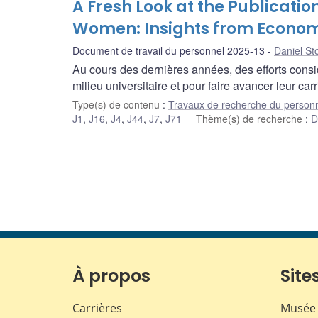
A Fresh Look at the Publicat
Women: Insights from Economi
Document de travail du personnel 2025-13
Daniel S
Au cours des dernières années, des efforts cons
milieu universitaire et pour faire avancer leur carr
Type(s) de contenu
:
Travaux de recherche du person
J1
,
J16
,
J4
,
J44
,
J7
,
J71
Thème(s) de recherche
:
D
À propos
Sites
Carrières
Musée 