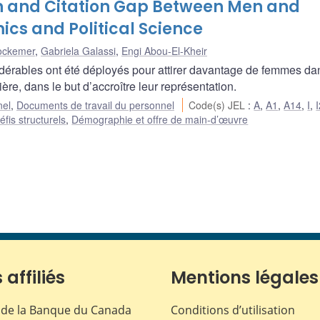
ion and Citation Gap Between Men and
cs and Political Science
tockemer
,
Gabriela Galassi
,
Engi Abou-El-Kheir
idérables ont été déployés pour attirer davantage de femmes da
ière, dans le but d’accroître leur représentation.
nel
,
Documents de travail du personnel
Code(s) JEL
:
A
,
A1
,
A14
,
I
,
éfis structurels
,
Démographie et offre de main-d’œuvre
 affiliés
Mentions légales
de la Banque du Canada
Conditions d’utilisation