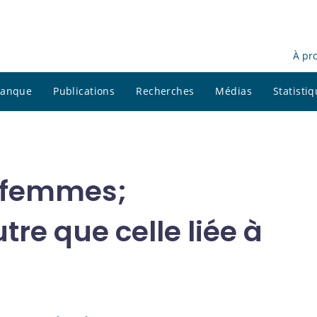
À pr
 banque
Publications
Recherches
Médias
Statisti
 femmes;
tre que celle liée à