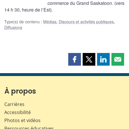
commerce du Grand Saskatoon. (vers
14 h 30, heure de l’Est).
Type(s) de contenu
:
Médias
,
Discours et activités publiques
,
Diffusions
Partager
Partager
Partager
Part
cette
cette
cette
cette
page
page
page
page
sur
sur
sur
par
Facebook
X
LinkedIn
courr
À propos
Carrières
Accessibilité
Photos et vidéos
Ressources éducatives