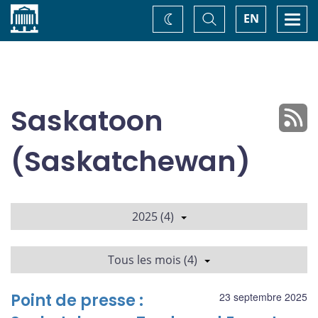
Accueil
Basculer
Togg
EN
Changez
la
navi
recherche
de
thème
Saskatoon
(Saskatchewan)
2025 (4)
Tous les mois (4)
Point de presse :
23 septembre 2025