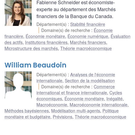
Fabienne Schneider est économiste-
experte au département des Marchés
financiers de la Banque du Canada.
Département(s)
:
Stabilité financière
Domaine(s) de recherche
:
Économie
financière
,
Économie monétaire
,
Économie numérique
,
Évaluation
des actifs
,
Institutions financières
,
Marchés financiers
,
Microstructure des marchés
,
Théorie macroéconomique
William Beaudoin
Département(s)
:
Analyses de l'économie
internationale
,
Section de la modélisation
Domaine(s) de recherche
:
Commerce
international et finance internationale
,
Cycles
économiques
,
Économie monétaire
,
Inégalité
,
Macroéconomie
,
Macroéconomie internationale
,
Méthodes bayésiennes
,
Modélisation multi-agents
,
Politique
monétaire et budgétaire
,
Prévisions
,
Théorie macroéconomique