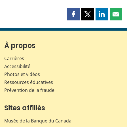
Partager
Partager
Partager
Part
cette
cette
cette
cette
page
page
page
page
sur
sur
sur
par
Facebook
X
LinkedIn
courr
À propos
Carrières
Accessibilité
Photos et vidéos
Ressources éducatives
Prévention de la fraude
Sites affiliés
Musée de la Banque du Canada