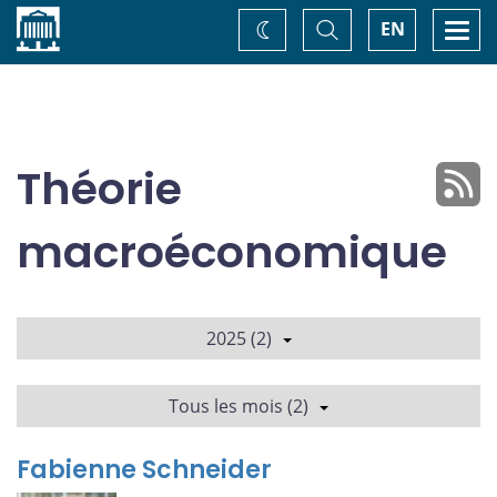
Accueil
Basculer
Togg
EN
Changez
la
navi
recherche
de
thème
Théorie
macroéconomique
2025 (2)
Tous les mois (2)
Fabienne Schneider