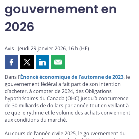
gouvernement en
2026
Avis - Jeudi 29 janvier 2026, 16 h (HE)
Partager
Partager
Partager
Partager
cette
cette
cette
cette
Dans l’
Énoncé économique de l’automne de 2023
, le
page
page
page
page
gouvernement fédéral a fait part de son intention
sur
sur
sur
par
d’acheter, à compter de 2024, des Obligations
Facebook
X
LinkedIn
courriel
hypothécaires du Canada (OHC) jusqu’à concurrence
de 30 milliards de dollars par année tout en veillant à
ce que le rythme et le volume des achats conviennent
aux conditions du marché.
Au cours de l’année civile 2025, le gouvernement du