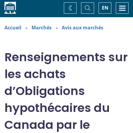
Accueil
Basculer
Togg
EN
Changez
la
navi
recherche
de
thème
Accueil
Marchés
Avis aux marchés
Renseignements sur
les achats
d’Obligations
hypothécaires du
Canada par le