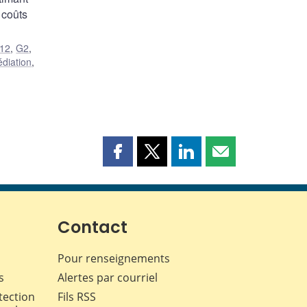
 coûts
12
,
G2
,
édiation
,
Partager
Partager
Partager
Partager
cette
cette
cette
cette
page
page
page
page
sur
sur
sur
par
Facebook
X
LinkedIn
courriel
Contact
Pour renseignements
s
Alertes par courriel
tection
Fils RSS