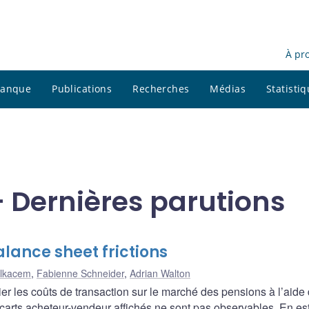
À pr
 banque
Publications
Recherches
Médias
Statisti
 Dernières parutions
lance sheet frictions
elkacem
,
Fabienne Schneider
,
Adrian Walton
r les coûts de transaction sur le marché des pensions à l’aide
écarts acheteur-vendeur affichés ne sont pas observables. En es