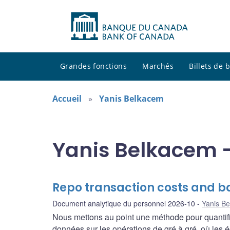
Grandes fonctions
Marchés
Billets de
Accueil
Yanis Belkacem
Yanis Belkacem -
Repo transaction costs and ba
Document analytique du personnel 2026-10
Yanis B
Nous mettons au point une méthode pour quantifie
données sur les opérations de gré à gré, où les 