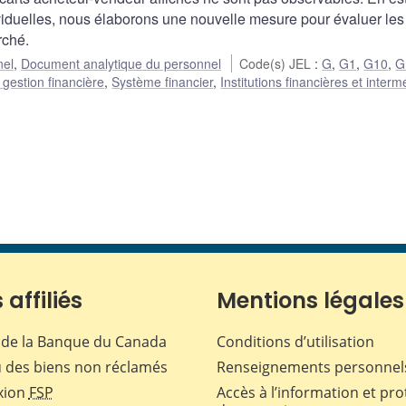
dividuelles, nous élaborons une nouvelle mesure pour évaluer les
rché.
nel
,
Document analytique du personnel
Code(s) JEL
:
G
,
G1
,
G10
,
G
 gestion financière
,
Système financier
,
Institutions financières et interm
 affiliés
Mentions légales
de la Banque du Canada
Conditions d’utilisation
 des biens non réclamés
Renseignements personnel
xion
FSP
Accès à l’information et pro