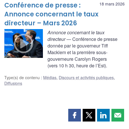
Conférence de presse :
18 mars 2026
Annonce concernant le taux
directeur – Mars 2026
Annonce concernant le taux
directeur
— Conférence de presse
donnée par le gouverneur Tiff
Macklem et la première sous-
gouverneure Carolyn Rogers
(vers 10 h 30, heure de l’Est).
Type(s) de contenu
:
Médias
,
Discours et activités publiques
,
Diffusions
Partager
Partager
Partager
Part
cette
cette
cette
cette