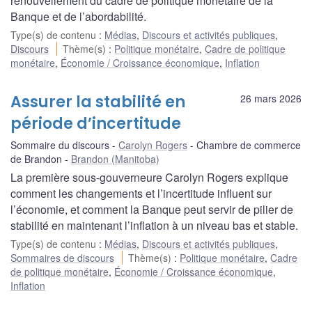
renouvellement du cadre de politique monétaire de la
Banque et de l’abordabilité.
Type(s) de contenu
:
Médias
,
Discours et activités publiques
,
Discours
Thème(s)
:
Politique monétaire
,
Cadre de politique
monétaire
,
Économie / Croissance économique
,
Inflation
Assurer la stabilité en
26 mars 2026
période d’incertitude
Sommaire du discours
Carolyn Rogers
Chambre de commerce
de Brandon
Brandon (Manitoba)
La première sous-gouverneure Carolyn Rogers explique
comment les changements et l’incertitude influent sur
l’économie, et comment la Banque peut servir de pilier de
stabilité en maintenant l’inflation à un niveau bas et stable.
Type(s) de contenu
:
Médias
,
Discours et activités publiques
,
Sommaires de discours
Thème(s)
:
Politique monétaire
,
Cadre
de politique monétaire
,
Économie / Croissance économique
,
Inflation