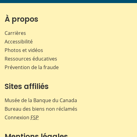
page
page
page
page
sur
sur
sur
par
Facebook
X
LinkedIn
courr
À propos
Carrières
Accessibilité
Photos et vidéos
Ressources éducatives
Prévention de la fraude
Sites affiliés
Musée de la Banque du Canada
Bureau des biens non réclamés
Connexion
FSP
Mentions légales