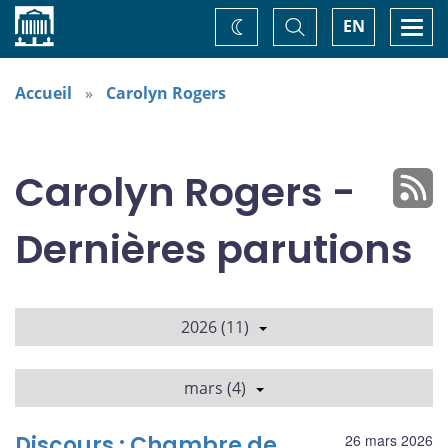
Accueil
Basculer
Togg
EN
Changez
la
navi
recherche
de
thème
Accueil
Carolyn Rogers
Carolyn Rogers -
Dernières parutions
2026 (11)
mars (4)
Discours : Chambre de
26 mars 2026