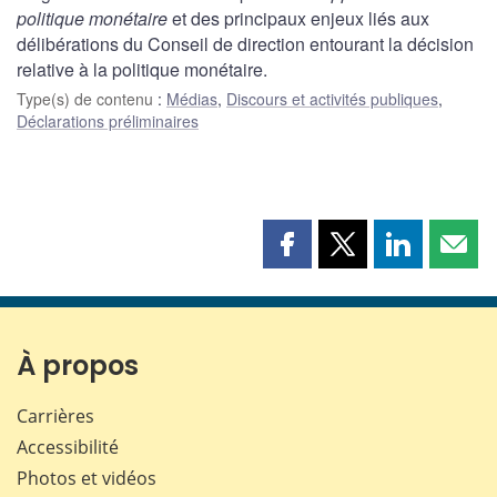
politique monétaire
et des principaux enjeux liés aux
délibérations du Conseil de direction entourant la décision
relative à la politique monétaire.
Type(s) de contenu
:
Médias
,
Discours et activités publiques
,
Déclarations préliminaires
Partager
Partager
Partager
Part
cette
cette
cette
cette
page
page
page
page
sur
sur
sur
par
Facebook
X
LinkedIn
courr
À propos
Carrières
Accessibilité
Photos et vidéos