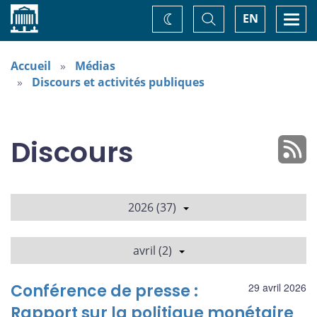
Accueil
Basculer
Togg
EN
Changez
la
navi
recherche
de
thème
Accueil
Médias
Discours et activités publiques
Discours
2026 (37)
avril (2)
Conférence de presse :
29 avril 2026
Rapport sur la politique monétaire