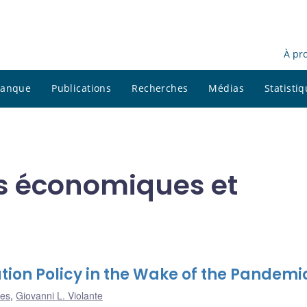
À pr
 banque
Publications
Recherches
Médias
Statisti
ns économiques et
zation Policy in the Wake of the Pandemi
ves
,
Giovanni L. Violante