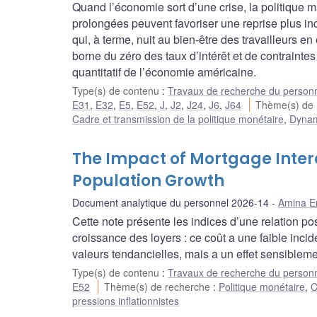
Quand l’économie sort d’une crise, la politique
prolongées peuvent favoriser une reprise plus inc
qui, à terme, nuit au bien-être des travailleurs e
borne du zéro des taux d’intérêt et de contraint
quantitatif de l’économie américaine.
Type(s) de contenu
:
Travaux de recherche du person
E31
,
E32
,
E5
,
E52
,
J
,
J2
,
J24
,
J6
,
J64
Thème(s) de
Cadre et transmission de la politique monétaire
,
Dynami
The Impact of Mortgage Intere
Population Growth
Document analytique du personnel 2026-14
Amina E
Cette note présente les indices d’une relation posi
croissance des loyers : ce coût a une faible inc
valeurs tendancielles, mais a un effet sensible
Type(s) de contenu
:
Travaux de recherche du person
E52
Thème(s) de recherche
:
Politique monétaire
,
C
pressions inflationnistes