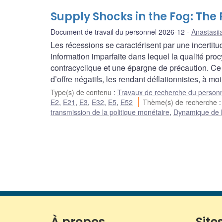
Supply Shocks in the Fog: The
Document de travail du personnel 2026-12
Anastasii
Les récessions se caractérisent par une incerti
information imparfaite dans lequel la qualité pro
contracyclique et une épargne de précaution. Ce 
d’offre négatifs, les rendant déflationnistes, à mo
Type(s) de contenu
:
Travaux de recherche du person
E2
,
E21
,
E3
,
E32
,
E5
,
E52
Thème(s) de recherche
transmission de la politique monétaire
,
Dynamique de l’i
À propos
Sites