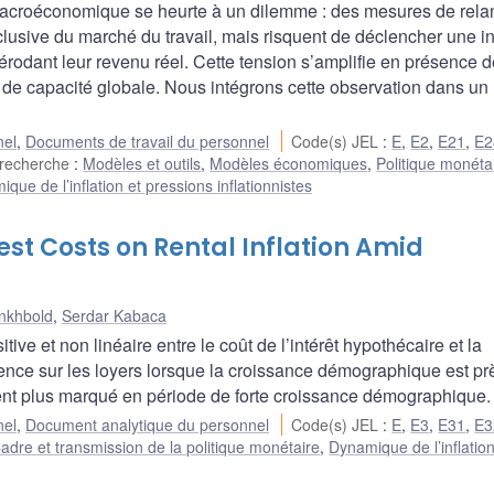
 macroéconomique se heurte à un dilemme : des mesures de rela
lusive du marché du travail, mais risquent de déclencher une in
n érodant leur revenu réel. Cette tension s’amplifie en présence d
es de capacité globale. Nous intégrons cette observation dans u
nel
,
Documents de travail du personnel
Code(s) JEL
:
E
,
E2
,
E21
,
E2
 recherche
:
Modèles et outils
,
Modèles économiques
,
Politique monéta
que de l’inflation et pressions inflationnistes
st Costs on Rental Inflation Amid
nkhbold
,
Serdar Kabaca
tive et non linéaire entre le coût de l’intérêt hypothécaire et la
idence sur les loyers lorsque la croissance démographique est pr
ment plus marqué en période de forte croissance démographique.
nel
,
Document analytique du personnel
Code(s) JEL
:
E
,
E3
,
E31
,
E3
adre et transmission de la politique monétaire
,
Dynamique de l’inflation