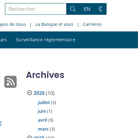
Rechercher
EN
Rechercher
Changez
dans
de
opos de nous
La Banque et vous
Carrières
le
thème
site
Rechercher
ques
Surveillance réglementaire
dans
le
site
Archives
2026
(10)
juillet
(3)
juin
(1)
avril
(3)
c
mars
(3)