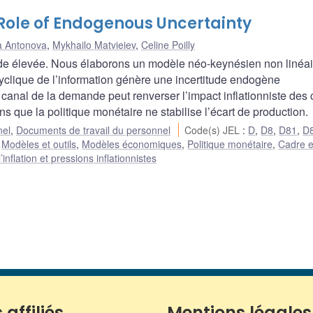
 Role of Endogenous Uncertainty
a Antonova
,
Mykhailo Matvieiev
,
Celine Poilly
tude élevée. Nous élaborons un modèle néo-keynésien non linéai
cyclique de l’information génère une incertitude endogène
canal de la demande peut renverser l’impact inflationniste des
ins que la politique monétaire ne stabilise l’écart de production.
nel
,
Documents de travail du personnel
Code(s) JEL
:
D
,
D8
,
D81
,
D
:
Modèles et outils
,
Modèles économiques
,
Politique monétaire
,
Cadre e
nflation et pressions inflationnistes
 affiliés
Mentions légales