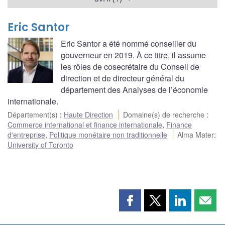
Eric Santor
Eric Santor a été nommé conseiller du
gouverneur en 2019. À ce titre, il assume
les rôles de cosecrétaire du Conseil de
direction et de directeur général du
département des Analyses de l’économie
internationale.
Département(s)
:
Haute Direction
Domaine(s) de recherche
:
Commerce international et finance internationale
,
Finance
d'entreprise
,
Politique monétaire non traditionnelle
Alma Mater
:
University of Toronto
Partager
Partager
Partager
Part
cette
cette
cette
cette