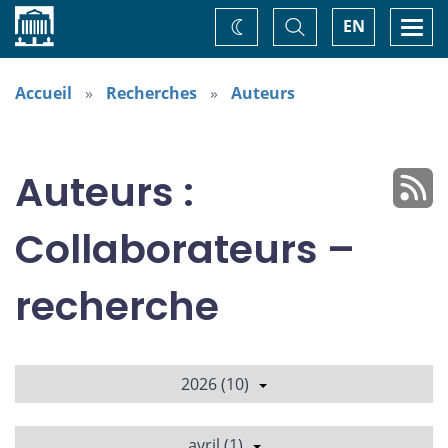
Accueil
Basculer
Togg
EN
Changez
la
navi
recherche
de
thème
Accueil
Recherches
Auteurs
Auteurs :
Collaborateurs –
recherche
2026 (10)
avril (1)