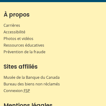
page
page
page
page
sur
sur
sur
par
Facebook
X
LinkedIn
courr
À propos
Carrières
Accessibilité
Photos et vidéos
Ressources éducatives
Prévention de la fraude
Sites affiliés
Musée de la Banque du Canada
Bureau des biens non réclamés
Connexion
FSP
Mentions légales