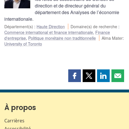
direction et de directeur général du
département des Analyses de l’économie
internationale.
Département(s)
:
Haute Direction
Domaine(s) de recherche
:
Commerce international et finance internationale
,
Finance
d'entreprise
,
Politique monétaire non traditionnelle
Alma Mater
:
University of Toronto
Partager
Partager
Partager
Part
cette
cette
cette
cette
page
page
page
page
sur
sur
sur
par
Facebook
X
LinkedIn
courr
À propos
Carrières
Accessibilité