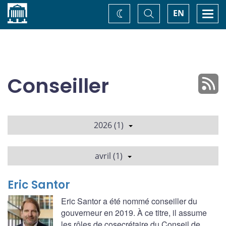
Accueil
Basculer
Togg
EN
Changez
la
navi
recherche
de
thème
Conseiller
2026 (1)
avril (1)
Eric Santor
Eric Santor a été nommé conseiller du
gouverneur en 2019. À ce titre, il assume
les rôles de cosecrétaire du Conseil de