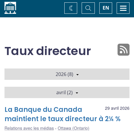
Accueil
Basculer
Togg
EN
Changez
la
navi
recherche
de
thème
Taux directeur
2026 (8)
avril (2)
La Banque du Canada
29 avril 2026
maintient le taux directeur à 2¼ %
Relations avec les médias
Ottawa (Ontario)