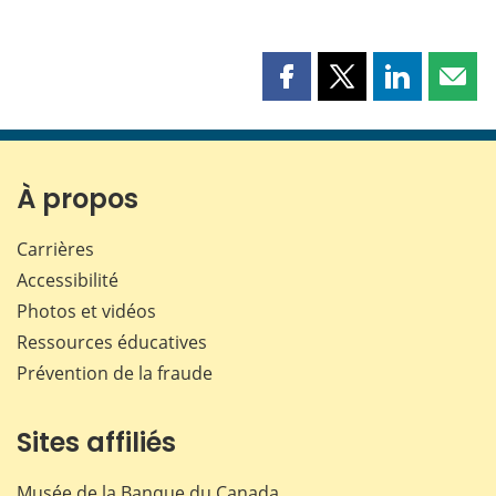
Partager
Partager
Partager
Part
cette
cette
cette
cette
page
page
page
page
sur
sur
sur
par
Facebook
X
LinkedIn
courr
À propos
Carrières
Accessibilité
Photos et vidéos
Ressources éducatives
Prévention de la fraude
Sites affiliés
Musée de la Banque du Canada