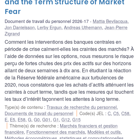
and the Term Structure of Market
Fear
Document de travail du personnel 2026-17
Mattia Bevilacqua
,
Jon Danielsson
,
Lerby Ergun
,
Andreas Uthemann
,
Jean-Pierre
Zigrand
Comment les interventions des banques centrales en
période de crise calment-elles les craintes des marchés? À
l’aide de données sur les options, nous mesurons le risque
perçu de fortes chutes des prix des actifs sur des horizons
allant de deux semaines à dix ans. En étudiant la réaction
de la Réserve fédérale américaine aux turbulences de
2020, nous constatons que les achats d’actifs atténuent les
craintes à court terme, tandis que les mesures qui touchent
les taux d’intérêt façonnent les attentes à long terme.
Type(s) de contenu
:
Travaux de recherche du personnel
,
Documents de travail du personnel
Code(s) JEL
:
C
,
C5
,
C58
,
E
,
E5
,
E58
,
G
,
G0
,
G01
,
G1
,
G12
,
G15
Thème(s) de recherche
:
Marchés financiers et gestion
financière
,
Fonctionnement des marchés
,
Modèles et outils
,
Méthodes économétriques, statistiques et computationnelles
,