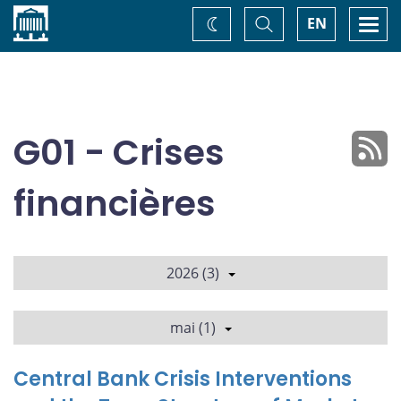
Accueil
Basculer
Togg
EN
Changez
la
navi
recherche
de
thème
G01 - Crises
financières
2026 (3)
mai (1)
Central Bank Crisis Interventions