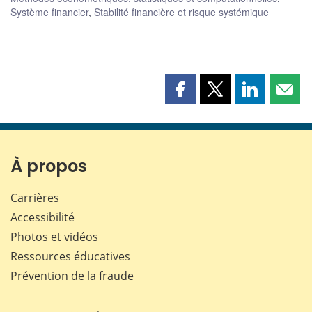
Système financier
,
Stabilité financière et risque systémique
Partager
Partager
Partager
Part
cette
cette
cette
cette
page
page
page
page
sur
sur
sur
par
Facebook
X
LinkedIn
courr
À propos
Carrières
Accessibilité
Photos et vidéos
Ressources éducatives
Prévention de la fraude