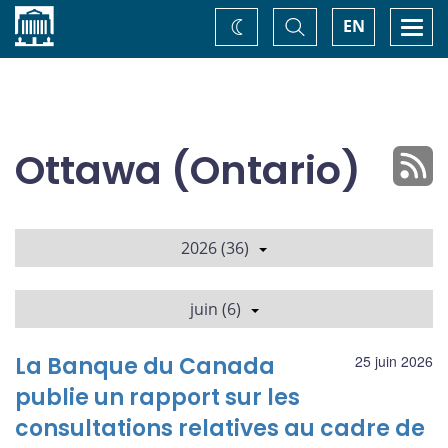
Accueil
Basculer
Togg
EN
Changez
la
navi
recherche
de
thème
Ottawa (Ontario)
2026 (36)
juin (6)
La Banque du Canada
25 juin 2026
publie un rapport sur les
consultations relatives au cadre de