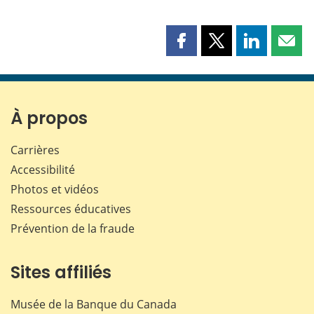
Partager
Partager
Partager
Part
cette
cette
cette
cette
page
page
page
page
sur
sur
sur
par
Facebook
X
LinkedIn
courr
À propos
Carrières
Accessibilité
Photos et vidéos
Ressources éducatives
Prévention de la fraude
Sites affiliés
Musée de la Banque du Canada