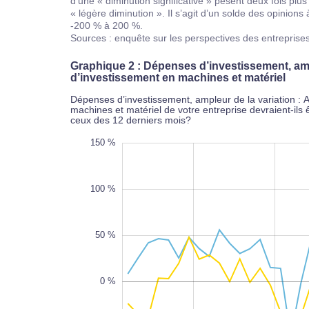
d’une « diminution significative » pèsent deux fois plu
« légère diminution ». Il s’agit d’un solde des opinions
-200 % à 200 %.
Sources : enquête sur les perspectives des entreprise
Graphique 2 : Dépenses d’investissement, amp
d’investissement en machines et matériel
Dépenses d’investissement, ampleur de la variation : 
machines et matériel de votre entreprise devraient-il
ceux des 12 derniers mois?
-150 %
-200 %
200 %
150 %
100 %
50 %
-100 %
0 %