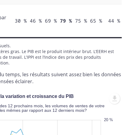
par
30 %
46 %
69 %
79 %
75 %
65 %
44 %
suels.
ères gras. Le PIB est le produit intérieur brut. L’EERH est
de travail. L’IPPI est l’Indice des prix des produits
tion.
du temps, les résultats suivent assez bien les données
sées éclairer.
a variation et croissance du PIB
 des 12 prochains mois, les volumes de ventes de votre
r les mêmes par rapport aux 12 derniers mois?
-40 %
-35 %
-30 %
-25 %
-20 %
30 %
20 %
-40 %
-50 %