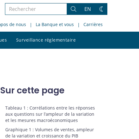
Rechercher
EN
Rechercher
Changez
dans
de
opos de nous
La Banque et vous
Carrières
le
thème
site
Rechercher
ques
Surveillance réglementaire
dans
le
site
Sur cette page
Tableau 1 : Corrélations entre les réponses
aux questions sur l’ampleur de la variation
et les mesures macroéconomiques
Graphique 1 : Volumes de ventes, ampleur
de la variation et croissance du PIB