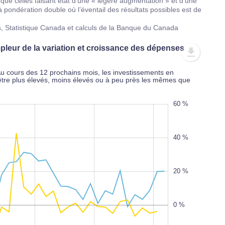
s que celles faisant état d’une « légère augmentation » et d’une
 à pondération double où l’éventail des résultats possibles est de
s, Statistique Canada et calculs de la Banque du Canada
leur de la variation et croissance des dépenses
Au cours des 12 prochains mois, les investissements en
s être plus élevés, moins élevés ou à peu près les mêmes que
-60 %
-50 %
-40 %
-30 %
-20 %
80 %
60 %
-60 %
-80 %
40 %
20 %
-40 %
100%
0 %