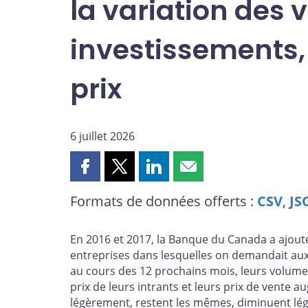
la variation des 
investissements, 
prix
6 juillet 2026
Partager
Partager
Partager
Partager
cette
cette
cette
cette
Formats de données offerts :
CSV
,
JS
page
page
page
page
sur
sur
sur
par
Facebook
X
LinkedIn
courriel
En 2016 et 2017, la Banque du Canada a ajouté
entreprises dans lesquelles on demandait aux e
au cours des 12 prochains mois, leurs volumes 
prix de leurs intrants et leurs prix de vente 
légèrement, restent les mêmes, diminuent lég