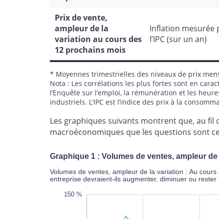
Prix de vente,
ampleur de la
Inflation mesurée 
variation au cours des
l’IPC (sur un an)
12 prochains mois
* Moyennes trimestrielles des niveaux de prix men
Nota : Les corrélations les plus fortes sont en caract
l’Enquête sur l’emploi, la rémunération et les heures 
industriels. L’IPC est l’indice des prix à la consomma
Les graphiques suivants montrent que, au fil 
macroéconomiques que les questions sont cen
Graphique 1 : Volumes de ventes, ampleur de l
Volumes de ventes, ampleur de la variation : Au cours
entreprise devraient-ils augmenter, diminuer ou reste
-200 %
200 %
-150 %
150 %