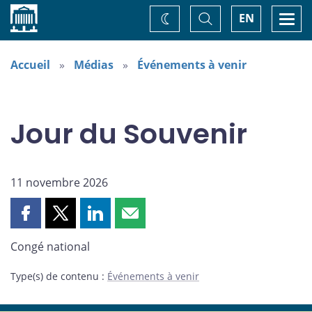
Accueil
Basculer
Togg
EN
Changez
la
navi
recherche
de
thème
Accueil
Médias
Événements à venir
Jour du Souvenir
11 novembre 2026
Partager
Partager
Partager
Partager
cette
cette
cette
cette
Congé national
page
page
page
page
sur
sur
sur
par
Type(s) de contenu
:
Événements à venir
Facebook
X
LinkedIn
courriel