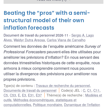
Beating the “pros” with a semi-
structural model of their own
inflation forecasts
Document de travail du personnel 2026-11
Sergio A. Lago
Alves
,
Waldyr Dutra Areosa
,
Carlos Viana de Carvalho
Comment les données de l’enquête américaine
Survey of
Professional Forecasters
peuvent-elles être utilisées pour
améliorer les prévisions d’inflation? En nous servant des
données trimestrielles historiques de cette enquête, nous
arrivons à mieux comprendre comment nous pouvons
utiliser la divergence des prévisions pour améliorer nos
propres prévisions.
Type(s) de contenu
:
Travaux de recherche du personnel
,
Documents de travail du personnel
Code(s) JEL
:
C
,
C1
,
C11
,
C5
,
C53
,
E
,
E3
,
E31
,
E37
Thème(s) de recherche
:
Modèles et
outils
,
Méthodes économétriques, statistiques et
computationnelles
,
Politique monétaire
,
Dynamique de l’inflation