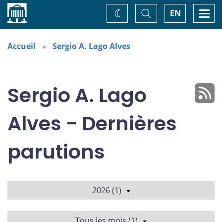
Accueil
Basculer
Togg
EN
Changez
la
navi
recherche
de
thème
Accueil
Sergio A. Lago Alves
Sergio A. Lago
Alves - Dernières
parutions
2026 (1)
Tous les mois (1)