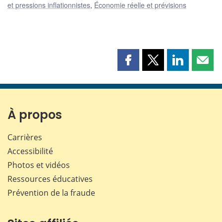
et pressions inflationnistes
,
Économie réelle et prévisions
Partager
Partager
Partager
Part
cette
cette
cette
cette
page
page
page
page
sur
sur
sur
par
Facebook
X
LinkedIn
courr
À propos
Carrières
Accessibilité
Photos et vidéos
Ressources éducatives
Prévention de la fraude